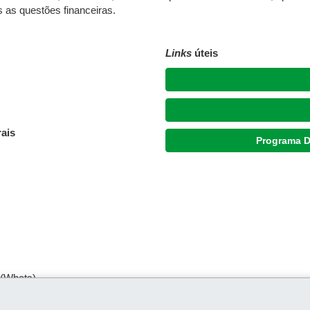
s as questões financeiras.
Links
úteis
ais
Programa D
 (Whats)