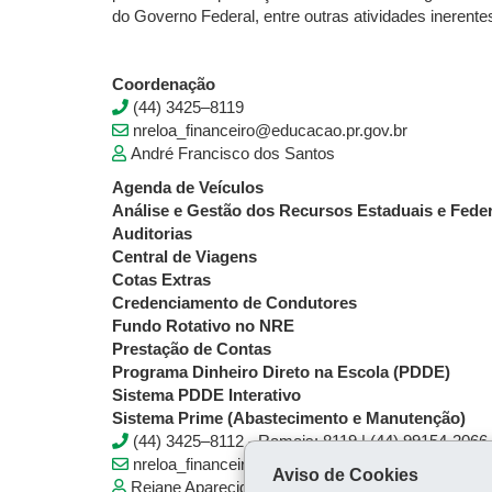
do Governo Federal, entre outras atividades inerente
Coordenação
(44) 3425–8119
nreloa_financeiro@educacao.pr.gov.br
André Francisco dos Santos
Agenda de Veículos
Análise e Gestão dos Recursos Estaduais e Feder
Auditorias
Central de Viagens
Cotas Extras
Credenciamento de Condutores
Fundo Rotativo no NRE
Prestação de Contas
Programa Dinheiro Direto na Escola (PDDE)
Sistema PDDE Interativo
Sistema Prime (Abastecimento e Manutenção)
(44) 3425–8112 - Ramais: 8119 | (44) 99154-2066
nreloa_financeiro@educacao.pr.gov.br
Aviso de Cookies
Rejane Aparecida Costa