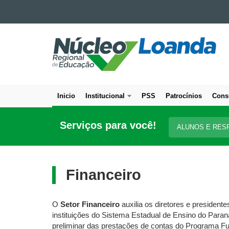
Ir para o conteúdo
NÚCLEO
Ir para a navegação
Ir para a busca
REGIONAL
Mapa do site
DE
EDUCAÇÃO
DE
Inicio
Institucional
PSS
Patrocínios
Cons
LOANDA
Navegação
principal
Serviços para você!
ALUNOS E RES
Financeiro
O
Setor Financeiro
auxilia os diretores e presiden
instituições do Sistema Estadual de Ensino do Paraná,
preliminar das prestações de contas do Programa Fu