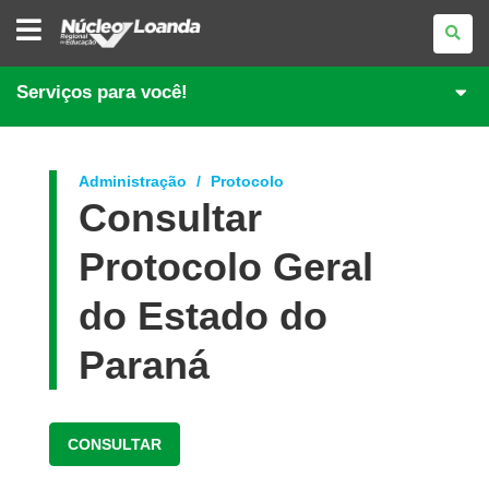
NÚCLEO
REGIONAL
DE
EDUCAÇÃO
DE
Serviços para você!
LOANDA
Administração
Protocolo
Consultar
Protocolo Geral
do Estado do
Paraná
CONSULTAR