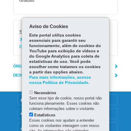
Gratuito
Aviso de Cookies
Serviços Relacionados:
Este portal utiliza cookies
Registrar solicitação no Protocolo Geral do
essenciais para garantir seu
funcionamento, além de cookies do
Estado do Paraná
YouTube para exibição de vídeos e
do Google Analytics para coleta de
estatísticas de uso. Você pode
ÓRGÃO RESPONSÁVEL
escolher como tratamos os cookies
a partir das opções abaixo.
DEIXE SUA OPINIÃO
Para mais informações, acesse
nossa Política de Privacidade.
Necessários
Sem esse tipo de cookie, nosso portal não
DENUNCIE CORRUPÇÃO
funciona plenamente. Esses cookies não
coletam informações sobre o visitante.
OUVIDORIA
Estatísticos
Esses cookies nos ajudam a entender
como os visitantes interagem com nosso
MAPA DO SITE
site. As informações são coletadas