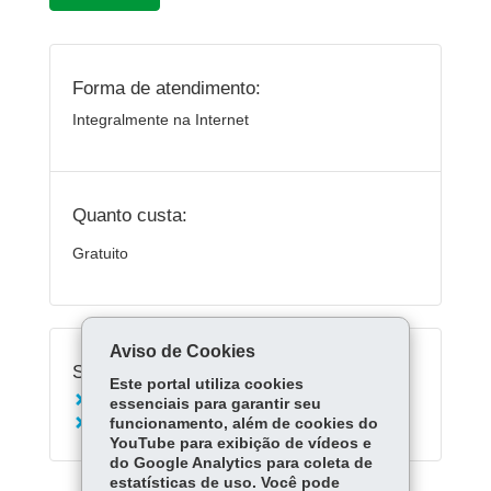
Forma de atendimento:
Integralmente na Internet
Quanto custa:
Gratuito
Aviso de Cookies
Serviços Relacionados:
Este portal utiliza cookies
Acessar o Aula Paraná
essenciais para garantir seu
funcionamento, além de cookies do
Acessar Escola Digital
YouTube para exibição de vídeos e
do Google Analytics para coleta de
estatísticas de uso. Você pode