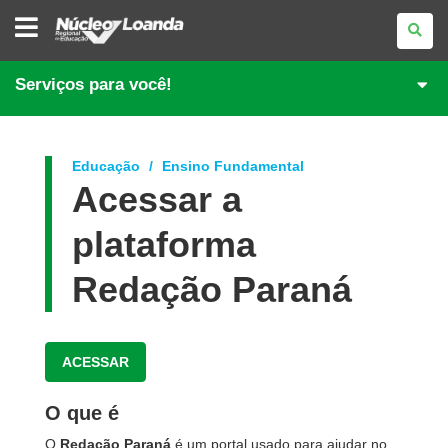
NÚCLEO
REGIONAL
DE
EDUCAÇÃO
DE
Serviços para você!
LOANDA
Educação
Ensino Fundamental
Acessar a
plataforma
Redação Paraná
ACESSAR
O que é
O
Redação Paraná
é um portal usado para ajudar no