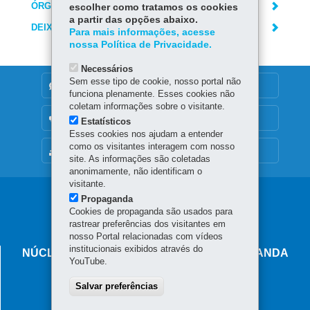
ÓRGÃO RESPONSÁVEL
escolher como tratamos os cookies
a partir das opções abaixo.
DEIXE SUA OPINIÃO
Para mais informações, acesse
nossa Política de Privacidade.
Necessários
Sem esse tipo de cookie, nosso portal não
DENUNCIE CORRUPÇÃO
funciona plenamente. Esses cookies não
coletam informações sobre o visitante.
OUVIDORIA
Estatísticos
Esses cookies nos ajudam a entender
como os visitantes interagem com nosso
MAPA DO SITE
site. As informações são coletadas
anonimamente, não identificam o
visitante.
Navegação
Propaganda
Cookies de propaganda são usados para
principal
rastrear preferências dos visitantes em
nosso Portal relacionadas com vídeos
institucionais exibidos através do
NÚCLEO REGIONAL DE EDUCAÇÃO DE LOANDA
YouTube.
Av Desembargador Munhoz de Melo, 1237 - Centro
Salvar preferências
87.900-000
-
Loanda
-
PR
MAPA
(44) 3425-8100