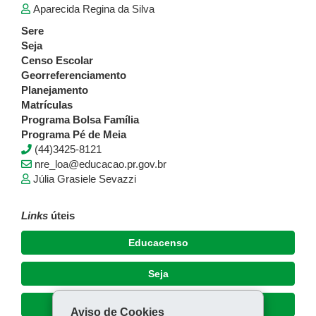
Aparecida Regina da Silva
Sere
Seja
Censo Escolar
Georreferenciamento
Planejamento
Matrículas
Programa Bolsa Família
Programa Pé de Meia
(44)3425-8121
nre_loa@educacao.pr.gov.br
Júlia Grasiele Sevazzi
Links
úteis
Educacenso
Seja
Sere
Aviso de Cookies