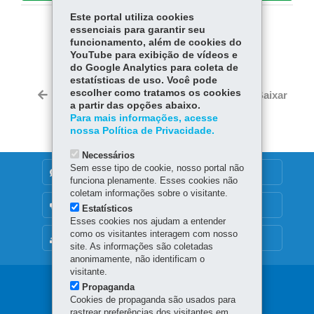
Este portal utiliza cookies
essenciais para garantir seu
COMPARTILHE:
funcionamento, além de cookies do
YouTube para exibição de vídeos e
Fa
W
do Google Analytics para coleta de
ce
ha
estatísticas de uso. Você pode
Tw
bo
ts
escolher como tratamos os cookies
Voltar
Início
Imprimir
Baixar
itt
a partir das opções abaixo.
ok
Ap
er
Para mais informações, acesse
p
nossa Política de Privacidade.
Necessários
Sem esse tipo de cookie, nosso portal não
DENUNCIE CORRUPÇÃO
funciona plenamente. Esses cookies não
coletam informações sobre o visitante.
OUVIDORIA
Estatísticos
Esses cookies nos ajudam a entender
como os visitantes interagem com nosso
MAPA DO SITE
site. As informações são coletadas
anonimamente, não identificam o
visitante.
Navegação
Propaganda
Cookies de propaganda são usados para
principal
rastrear preferências dos visitantes em