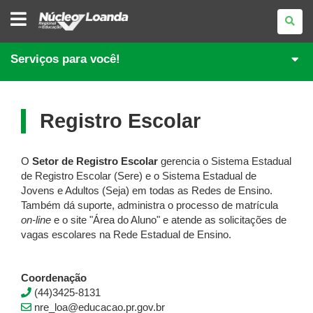
NÚCLEO
REGIONAL
DE
EDUCAÇÃO
DE
Serviços para você!
LOANDA
Registro Escolar
O
Setor de Registro Escolar
gerencia o Sistema Estadual
de Registro Escolar (Sere) e o Sistema Estadual de
Jovens e Adultos (Seja) em todas as Redes de Ensino.
Também dá suporte, administra o processo de matrícula
on-line
e o site "Área do Aluno" e atende as solicitações de
vagas escolares na Rede Estadual de Ensino.
Coordenação
(44)3425-8131
nre_loa@educacao.pr.gov.br