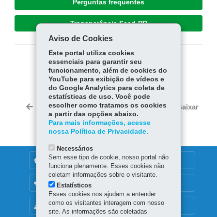
Perguntas frequentes
Transparência Seed-PR
Aviso de Cookies
Este portal utiliza cookies
essenciais para garantir seu
COMPARTILHE:
funcionamento, além de cookies do
YouTube para exibição de vídeos e
Fa
W
do Google Analytics para coleta de
ce
ha
estatísticas de uso. Você pode
Tw
bo
ts
escolher como tratamos os cookies
Voltar
Início
Imprimir
Baixar
itt
a partir das opções abaixo.
ok
Ap
er
Para mais informações, acesse
p
nossa Política de Privacidade.
Necessários
Sem esse tipo de cookie, nosso portal não
DENUNCIE CORRUPÇÃO
funciona plenamente. Esses cookies não
coletam informações sobre o visitante.
OUVIDORIA
Estatísticos
Esses cookies nos ajudam a entender
como os visitantes interagem com nosso
MAPA DO SITE
site. As informações são coletadas