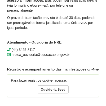
acesso à informações
. Elas podem ser realizadas
on-line
(via formulário e/ou
e-mail
), por telefone ou
presencialmente.
O prazo de tramitação previsto é de até 30 dias, podendo
ser prorrogável de forma justificada, uma única vez, por
igual período.
Atendimento - Ouvidoria do NRE
(44) 3425-8117
nreloa_ouvidoria@educacao.pr.gov.br
Registro e acompanhamento das manifestações
on-line
Para fazer registros
on-line
, acesse:
Ouvidoria Seed