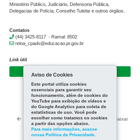
Ministério Público, Judiciário, Defensoria Pública,
Delegacias de Polícia, Conselho Tutelar e outros órgãos.
Contatos
(44) 3425-8117 - Ramal: 8502
reloa_cpads@educacao.pr.gov.br
Link
útil
e-Protocolo
Aviso de Cookies
Este portal utiliza cookies
essenciais para garantir seu
COMPARTILHE:
funcionamento, além de cookies do
YouTube para exibição de vídeos e
Fa
W
do Google Analytics para coleta de
ce
ha
estatísticas de uso. Você pode
Tw
bo
ts
escolher como tratamos os cookies
Voltar
Início
Imprimir
Baixar
itt
a partir das opções abaixo.
ok
Ap
er
Para mais informações, acesse
p
nossa Política de Privacidade.