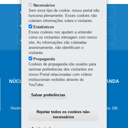
Necessários
Sem esse tipo de cookie, nosso portal não
DENUNCIE CORRUPÇÃO
funciona plenamente. Esses cookies não
coletam informações sobre o visitante.
OUVIDORIA
Estatísticos
Esses cookies nos ajudam a entender
como os visitantes interagem com nosso
MAPA DO SITE
site. As informações são coletadas
anonimamente, não identificam o
visitante.
Navegação
Propaganda
Cookies de propaganda são usados para
principal
rastrear preferências dos visitantes em
nosso Portal relacionadas com vídeos
institucionais exibidos através do
NÚCLEO REGIONAL DE EDUCAÇÃO DE LOANDA
YouTube.
Av Desembargador Munhoz de Melo, 1237 - Centro
Salvar preferências
87.900-000
-
Loanda
-
PR
MAPA
(44) 3425-8100
Horário de atendimento: de segunda a sexta-feira, das 8h às 18h
Rejeitar todos os cookies não-
necessários