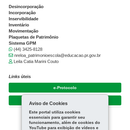
Desincorporação
Incorporação
Inservibilidade
Inventário
Movimentação
Plaquetas de Patrimônio
Sistema GPM
(44) 3425-8128
nreloa_patrimonioescola@educacao.pr.gov.br
Leila Catia Marini Couto
Links
úteis
e-Protocolo
Dúvidas e suporte
Aviso de Cookies
Este portal utiliza cookies
essenciais para garantir seu
COMPARTILHE:
funcionamento, além de cookies do
YouTube para exibição de vídeos e
Fa
W