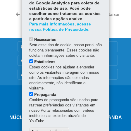
do Google Analytics para coleta de
ce
ha
estatísticas de uso. Você pode
Tw
bo
ts
escolher como tratamos os cookies
Voltar
Início
Imprimir
Baixar
itt
a partir das opções abaixo.
ok
Ap
er
Para mais informações, acesse
p
nossa Política de Privacidade.
Necessários
Sem esse tipo de cookie, nosso portal não
DENUNCIE CORRUPÇÃO
funciona plenamente. Esses cookies não
coletam informações sobre o visitante.
OUVIDORIA
Estatísticos
Esses cookies nos ajudam a entender
como os visitantes interagem com nosso
MAPA DO SITE
site. As informações são coletadas
anonimamente, não identificam o
visitante.
Navegação
Propaganda
Cookies de propaganda são usados para
principal
rastrear preferências dos visitantes em
nosso Portal relacionadas com vídeos
institucionais exibidos através do
NÚCLEO REGIONAL DE EDUCAÇÃO DE LOANDA
YouTube.
Av Desembargador Munhoz de Melo, 1237 - Centro