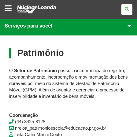
NÚCLEO
REGIONAL
DE
EDUCAÇÃO
DE
Serviços para você!
LOANDA
Patrimônio
O
Setor de Patrimônio
possui a incumbência do registro,
acompanhamento, incorporação e movimentação dos bens
duráveis por meio do sistema de Gestão de Patrimônio
Móvel (GPM). Além de orientar e gerenciar o processo de
inservibilidade e inventário de bens móveis.
Coordenação
(44) 3425-8128
nreloa_patrimonioescola@educacao.pr.gov.br
Leila Catia Marini Couto