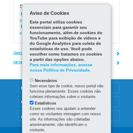
Serviços Relacionados:
Aviso de Cookies
Instalar o aplicativo Escola Paraná - Alunos e
Pais
Este portal utiliza cookies
Consultar Informações de RH para
essenciais para garantir seu
funcionamento, além de cookies do
Profissionais da Rede Estadual de Ensino
YouTube para exibição de vídeos e
do Google Analytics para coleta de
estatísticas de uso. Você pode
ÓRGÃO RESPONSÁVEL
escolher como tratamos os cookies
a partir das opções abaixo.
DEIXE SUA OPINIÃO
Para mais informações, acesse
nossa Política de Privacidade.
Necessários
Sem esse tipo de cookie, nosso portal não
DENUNCIE CORRUPÇÃO
funciona plenamente. Esses cookies não
coletam informações sobre o visitante.
OUVIDORIA
Estatísticos
Esses cookies nos ajudam a entender
como os visitantes interagem com nosso
MAPA DO SITE
site. As informações são coletadas
anonimamente, não identificam o
visitante.