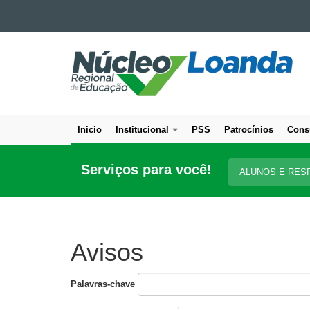
Ir para o conteúdo
NÚCLEO
Ir para a navegação
Ir para a busca
REGIONAL
Mapa do site
DE
EDUCAÇÃO
DE
Inicio
Institucional
PSS
Patrocínios
Cons
LOANDA
Navegação
principal
Serviços para você!
ALUNOS E RES
Avisos
Palavras-chave